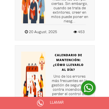
ciertas. Sin embargo,
cuando se trata de
extintores, creer en
mitos puede poner en
riesg...
20 August, 2025
453
CALENDARIO DE
MANTENCIÓN:
¿CÓMO LLEVARLO
AL DÍA?
Uno de los errores
más frecuentes en la
gestión de seguridad
contra incendios es
perder el control del
calendario de
LLAMAR
mantenciones de
extintores. A simple