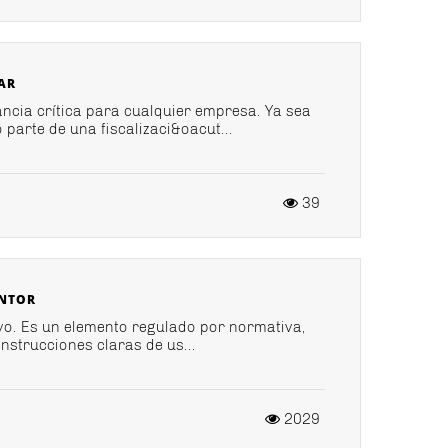
AR
ancia crítica para cualquier empresa. Ya sea
arte de una fiscalizaci&oacut...
39
INTOR
ivo. Es un elemento regulado por normativa,
nstrucciones claras de us...
2029