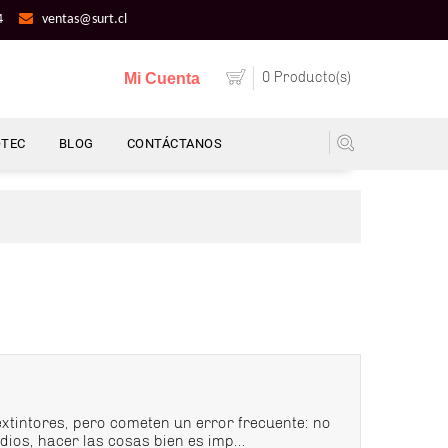
4
ventas@surt.cl
0 Producto(s)
Mi Cuenta
OTEC
BLOG
CONTÁCTANOS
xtintores, pero cometen un error frecuente: no
os, hacer las cosas bien es imp...