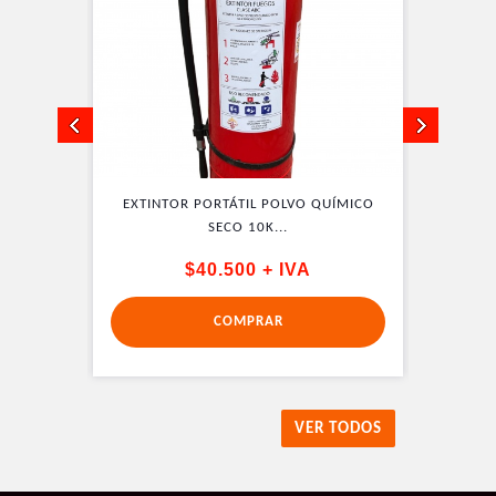
QUÍMICO
EXTINTOR PORTÁTIL POLVO QUÍMICO
EXTINT
SECO 10K...
$40.500 + IVA
COMPRAR
VER TODOS