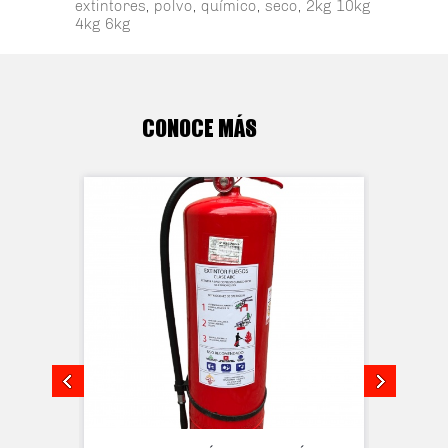
extintores
,
polvo
,
químico
,
seco
,
2kg 10kg
4kg 6kg
CONOCE MÁS