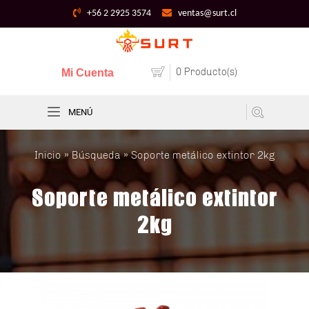
+56 2 2925 3574
ventas@surt.cl
0 Producto(s)
Mi Cuenta
MENÚ
Inicio
»
Búsqueda
» Soporte metálico extintor 2kg
Soporte metálico extintor
2kg