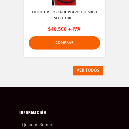
QUÍMICO
EXTINTOR PORTÁTIL POLVO QUÍMICO
EXTINT
SECO 10K...
$40.500 + IVA
COMPRAR
VER TODOS
INFORMACIÓN
Quiénes Somos