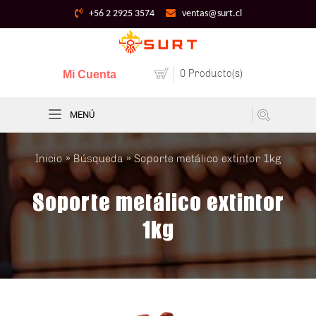
+56 2 2925 3574
ventas@surt.cl
0 Producto(s)
Mi Cuenta
MENÚ
Inicio
»
Búsqueda
» Soporte metálico extintor 1kg
Soporte metálico extintor
1kg