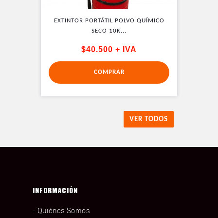
QUÍMICO
EXTINTOR PORTÁTIL POLVO QUÍMICO
EXTINT
SECO 10K...
$40.500 + IVA
COMPRAR
VER TODOS
INFORMACIÓN
Quiénes Somos