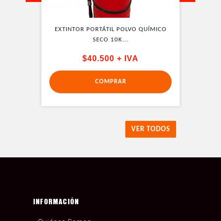
QUÍMICO
EXTINTOR PORTÁTIL POLVO QUÍMICO
EXTINT
SECO 10K...
$40.500 + IVA
COMPRAR
VER TODOS
INFORMACIÓN