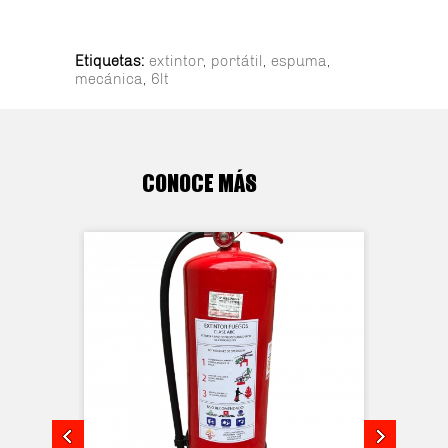
Etiquetas:
extintor
,
portátil
,
espuma
,
mecánica
,
6lt
CONOCE MÁS