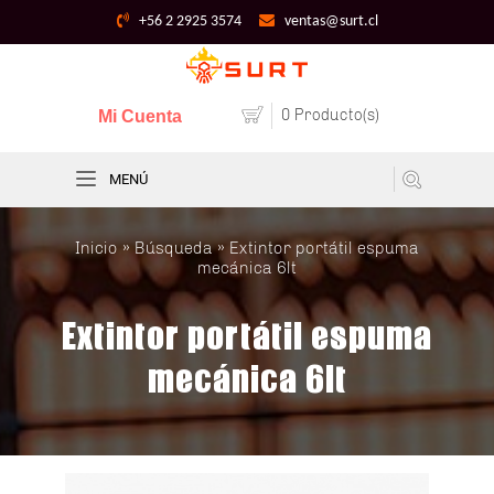
+56 2 2925 3574
ventas@surt.cl
0 Producto(s)
Mi Cuenta
MENÚ
Inicio
»
Búsqueda
» Extintor portátil espuma
mecánica 6lt
Extintor portátil espuma
mecánica 6lt