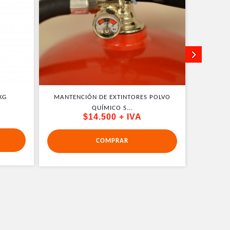
KG
MANTENCIÓN DE EXTINTORES POLVO
MANTEN
QUÍMICO S...
$14.500 + IVA
COMPRAR