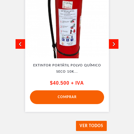
QUÍMICO
EXTINTOR PORTÁTIL POLVO QUÍMICO
EXTINT
SECO 10K...
$40.500 + IVA
COMPRAR
VER TODOS