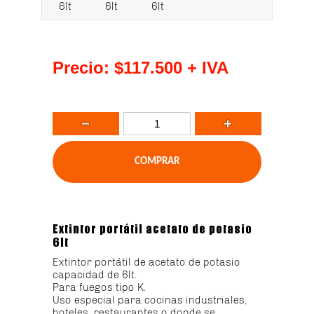
6lt
6lt
6lt
Precio:
$117.500
+ IVA
Extintor portátil acetato de potasio
6lt
Extintor portátil de acetato de potasio
capacidad de 6lt.
Para fuegos tipo K.
Uso especial para cocinas industriales,
hoteles, restaurantes o donde se