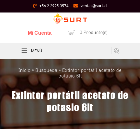
+56 2 2925 3574
ventas@surt.cl
0 Producto(s)
Mi Cuenta
MENÚ
Inicio
»
Búsqueda
» Extintor portátil acetato de
potasio 6lt
Extintor portátil acetato de
potasio 6lt