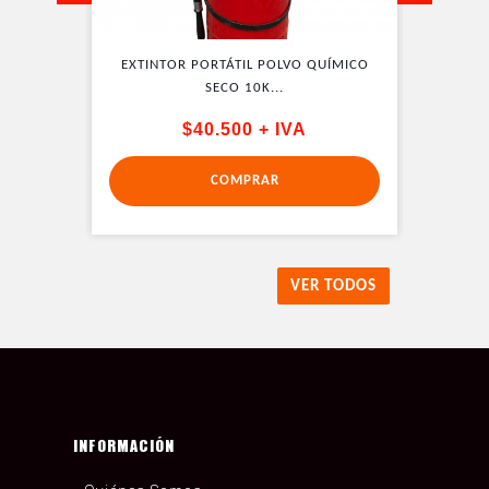
QUÍMICO
EXTINTOR PORTÁTIL POLVO QUÍMICO
EXTINT
SECO 10K...
$40.500 + IVA
COMPRAR
VER TODOS
INFORMACIÓN