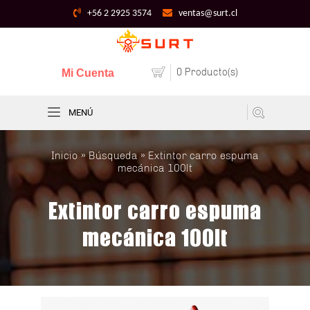
+56 2 2925 3574
ventas@surt.cl
0 Producto(s)
Mi Cuenta
MENÚ
Inicio
»
Búsqueda
» Extintor carro espuma
mecánica 100lt
Extintor carro espuma
mecánica 100lt