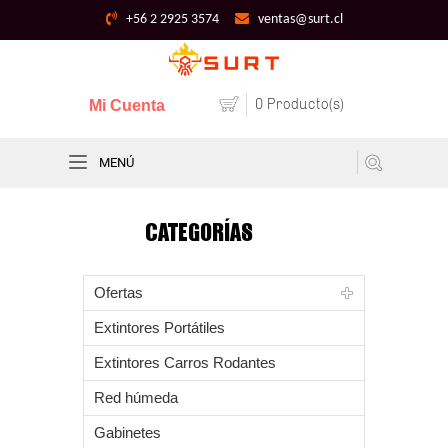
+56 2 2925 3574
ventas@surt.cl
0 Producto(s)
Mi Cuenta
MENÚ
CATEGORÍAS
Ofertas
Extintores Portátiles
Extintores Carros Rodantes
Red húmeda
Gabinetes