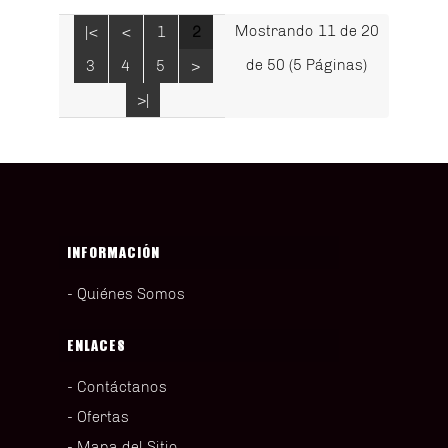
Mostrando 11 de 20
|<
<
1
2
de 50 (5 Páginas)
3
4
5
>
>|
INFORMACIÓN
Quiénes Somos
ENLACES
Contáctanos
Ofertas
Mapa del Sitio