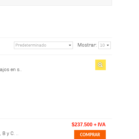
Mostrar:
Predeterminado
10
ajos en s..
$237.500 + IVA
B y C. ..