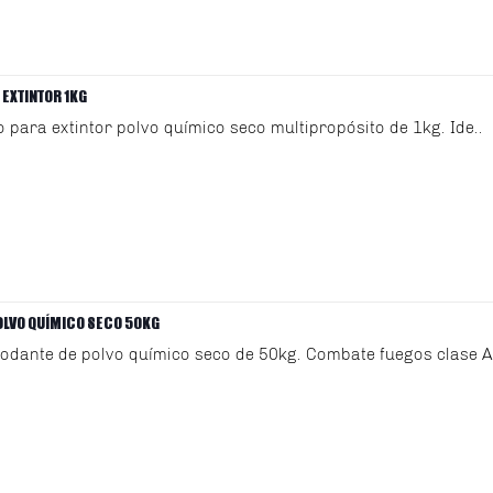
 EXTINTOR 1KG
o para extintor polvo químico seco multipropósito de 1kg. Ide..
OLVO QUÍMICO SECO 50KG
rodante de polvo químico seco de 50kg. Combate fuegos clase A, 