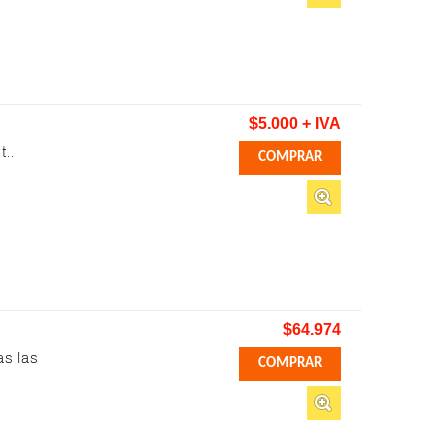
$5.000 + IVA
t..
$64.974
s las