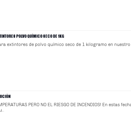
TINTORES POLVO QUÍMICO SECO DE 1KG
ra extintores de polvo químico seco de 1 kilogramo en nuestro 
OCIÓN
MPERATURAS PERO NO EL RIESGO DE INCENDIOS! En estas fecha
u..