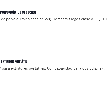
 POLVO QUÍMICO SECO 2KG
il de polvo químico seco de 2kg. Combate fuegos clase A, B y C. E
 EXTINTOR PORTÁTIL
 para extintores portatiles. Con capacidad para custodiar exti