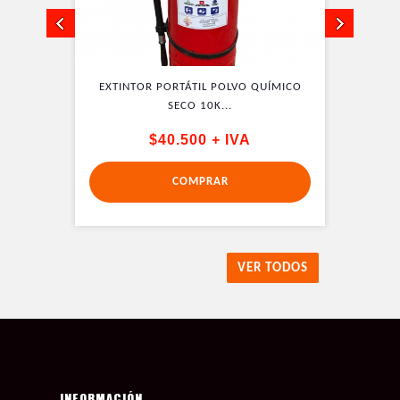
QUÍMICO
EXTINTOR PORTÁTIL POLVO QUÍMICO
EXTINT
SECO 10K...
$40.500 + IVA
COMPRAR
VER TODOS
INFORMACIÓN